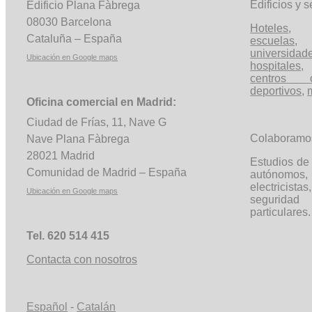
Edificios y s
Edificio Plana
Fàbrega
08030 Barcelona
Hoteles
Cataluña – España
escuelas
universidad
Ubicación en Google
maps
hospitales
,
centros c
deportivos
,
Oficina comercial en Madrid:
Ciudad de Frías, 11, Nave G
Colaboramo
Nave Plana
Fàbrega
28021 Madrid
Estudios de 
Comunidad de Madrid – España
autónom
electricista
Ubicación en Google
maps
segurida
particulares.
Tel. 620 514 415
Contacta con nosotros
Español
-
Catalán